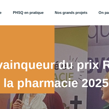
e
PHSQ en pratique
Nos grands projets
On pa
 vainqueur du prix
 la pharmacie 2025