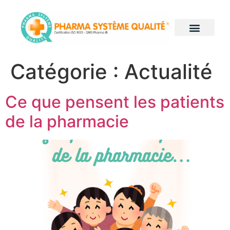
Notre histoire
PHSQ en pratique
Nos grands projets
On parle de nous
Nous contacter
Catégorie :
Actualité
Ce que pensent les patients
de la pharmacie