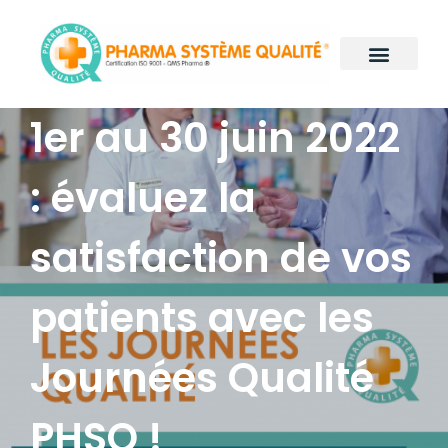
Notre histoire
PHSQ en pratique
Nos grands projets
On parle de nous
Nous contacter
1er au 30 juin 2022
: évaluez la
satisfaction de vos
patients avec les
Journées Qualité
PHSQ !